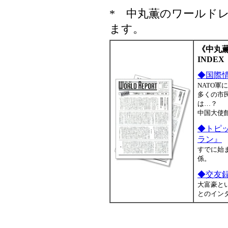
* 中丸薫のワールド
ます。
《中丸薫の
INDEX
◆国際
NATO
多くの市
は…？
中国大使
◆トピ
ラン』
すでに始
係。
◆交友
大富豪と
とのイン