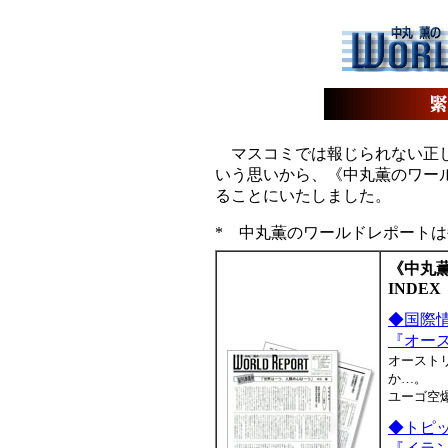
マスコミでは報じられない正し
いう思いから、《中丸薫のワールド
ることにいたしました。
* 中丸薫のワールドレポート
《中丸薫の
INDEX
◆国際
『オー
オースト
か…。
ユーゴ空
◆トピ