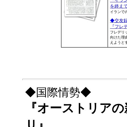
『イラ
を終え
イランで
◆交友
『フレ
フレデリ
向けた理
えようと
◆国際情勢◆
『オーストリアの
Ｕ』